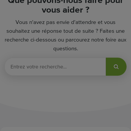
Que pouvons-nous faire pour
vous aider ?
Vous n'avez pas envie d'attendre et vous
souhaitez une réponse tout de suite ? Faites une
recherche ci-dessous ou parcourez notre foire aux
questions.
E
n
t
r
e
z
v
o
t
r