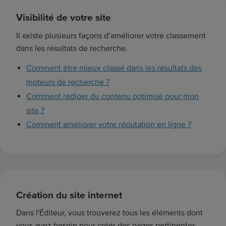
e
Visibilité de votre site
r
e
Il existe plusieurs façons d’améliorer votre classement
c
dans les résultats de recherche.
h
Comment être mieux classé dans les résultats des
e
r
moteurs de recherche ?
c
Comment rédiger du contenu optimisé pour mon
h
site ?
e
Comment améliorer votre réputation en ligne ?
.
.
.
Création du site internet
Dans l'Éditeur, vous trouverez tous les éléments dont
vous avez besoin pour créer des pages pertinentes