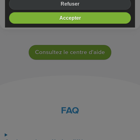
Que signifient ces termes du monde du Web ?
Refuser
Comment publier mon site Internet ?
Accepter
Consultez le centre d'aide
FAQ