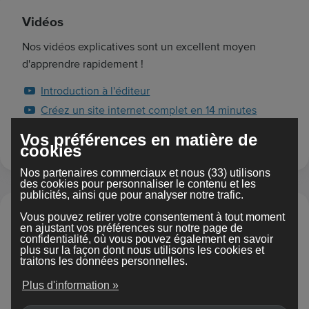
Vidéos
Nos vidéos explicatives sont un excellent moyen
d'apprendre rapidement !
Introduction à l'éditeur
Créez un site internet complet en 14 minutes
Personnaliser le design
Vos préférences en matière de
cookies
Nos partenaires commerciaux et nous (33) utilisons
des cookies pour personnaliser le contenu et les
publicités, ainsi que pour analyser notre trafic.
Vous pouvez retirer votre consentement à tout moment
Pour commencer
en ajustant vos préférences sur notre page de
confidentialité, où vous pouvez également en savoir
Présentez votre site internet au monde entier grâce au
plus sur la façon dont nous utilisons les cookies et
traitons les données personnelles.
Web
Plus d'information »
Comment enregistrer un nom de domaine ?