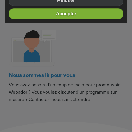
Refuser
plusieurs semaines s'écoulent avant que vos visiteurs
ne prennent un forfait Webador Pro ou Business.
Accepter
Nous sommes là pour vous
Vous avez besoin d'un coup de main pour promouvoir
Webador ? Vous voulez discuter d'un programme sur-
mesure ? Contactez-nous sans attendre !