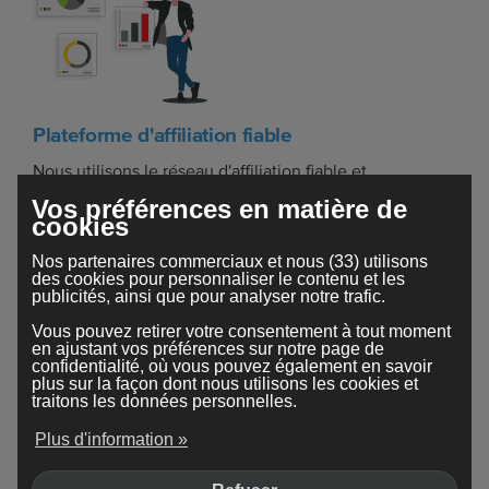
Plateforme d'affiliation fiable
Nous utilisons le réseau d'affiliation fiable et
indépendant
TradeTracker's
, qui fournit un aperçu en
Vos préférences en matière de
cookies
temps réel des performances.
Nos partenaires commerciaux et nous (33) utilisons
des cookies pour personnaliser le contenu et les
publicités, ainsi que pour analyser notre trafic.
Vous pouvez retirer votre consentement à tout moment
en ajustant vos préférences sur notre page de
confidentialité, où vous pouvez également en savoir
plus sur la façon dont nous utilisons les cookies et
traitons les données personnelles.
Commission pour chaque forfait souscrit
Plus d'information »
Vous recevez toujours la rémunération même si